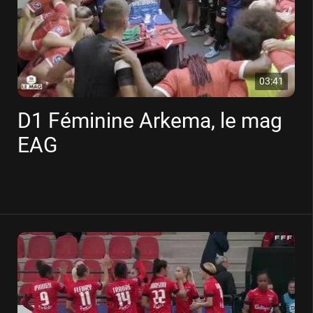
03:41
D1 Féminine Arkema, le mag
EAG