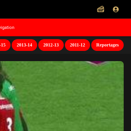
igation
-15
2013-14
2012-13
2011-12
Reportages