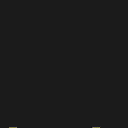
____
____