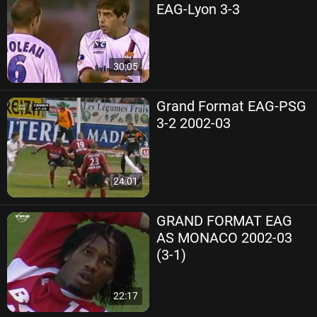
EAG-Lyon 3-3
30:05
Grand Format EAG-PSG
3-2 2002-03
24:01
GRAND FORMAT EAG
AS MONACO 2002-03
(3-1)
22:17