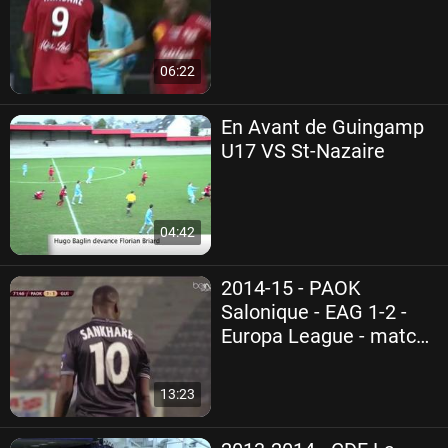
06:22
En Avant de Guingamp
U17 VS St-Nazaire
04:42
2014-15 - PAOK
Salonique - EAG 1-2 -
Europa League - match
6
13:23