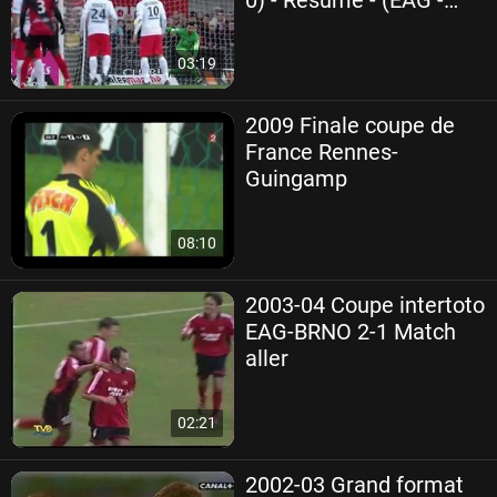
PSG) _ 2014-15
03:19
2009 Finale coupe de
France Rennes-
Guingamp
08:10
2003-04 Coupe intertoto
EAG-BRNO 2-1 Match
aller
02:21
2002-03 Grand format