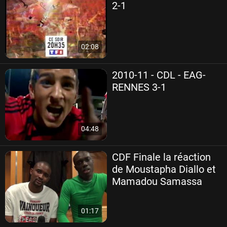
2-1
02:08
2010-11 - CDL - EAG-
RENNES 3-1
04:48
CDF Finale la réaction
de Moustapha Diallo et
Mamadou Samassa
01:17