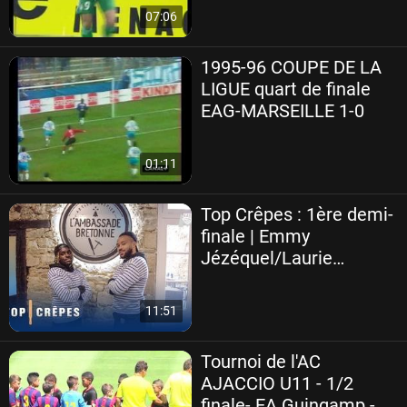
07:06
1995-96 COUPE DE LA
LIGUE quart de finale
EAG-MARSEILLE 1-0
01:11
Top Crêpes : 1ère demi-
finale | Emmy
Jézéquel/Laurie
Teinturier vs Tristan
Muyumba/Matthias
11:51
Phaëton
Tournoi de l'AC
AJACCIO U11 - 1/2
finale- EA Guingamp -