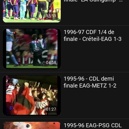
FC Barcelone U11
15:53
1996-97 CDF 1/4 de
finale - Créteil-EAG 1-3
04:58
1995-96 - CDL demi
finale EAG-METZ 1-2
01:27
1995-96 EAG-PSG CDL