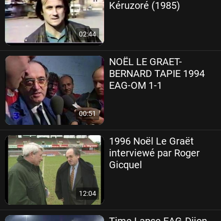
Kéruzoré (1985)
02:44
NOËL LE GRAET-
BERNARD TAPIE 1994
EAG-OM 1-1
00:51
1996 Noël Le Graët
interviewé par Roger
Gicquel
12:04
Time Lapse EAG-Dijon